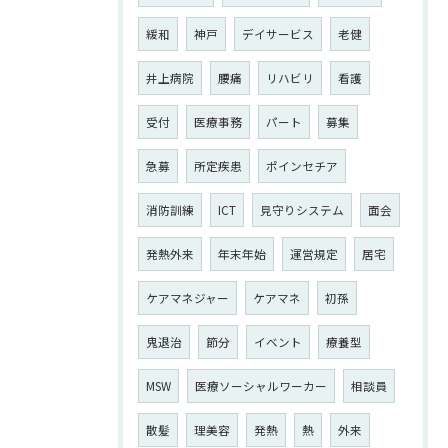
緩和
神戸
デイサービス
老健
井上病院
腰痛
リハビリ
看護
受付
医療事務
パート
募集
急募
所定疾患
ポインセチア
消防訓練
ICT
見守りシステム
面会
発熱外来
年末年始
運営規定
居宅
ケアマネジャー
ケアマネ
初孫
鬼退治
節分
イベント
療養型
MSW
医療ソーシャルワーカー
相談員
散髪
理美容
発熱
熱
外来