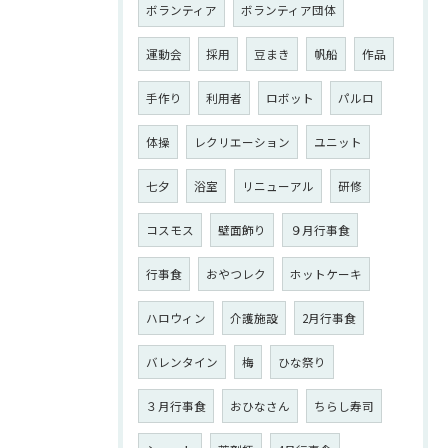
ボランティア
ボランティア団体
運動会
採用
豆まき
帆船
作品
手作り
利用者
ロボット
パルロ
体操
レクリエーション
ユニット
七夕
浴室
リニューアル
研修
コスモス
壁面飾り
９月行事食
行事食
おやつレク
ホットケーキ
ハロウィン
介護施設
2月行事食
バレンタイン
梅
ひな祭り
３月行事食
おひなさん
ちらし寿司