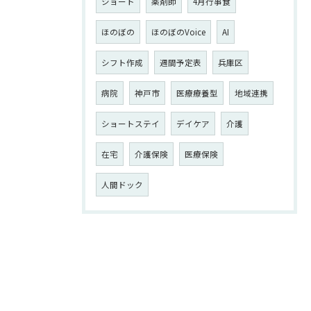
ショート
薬剤師
4月行事食
ほのぼの
ほのぼのVoice
AI
シフト作成
週間予定表
兵庫区
病院
神戸市
医療療養型
地域連携
ショートステイ
デイケア
介護
在宅
介護保険
医療保険
人間ドック