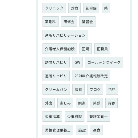
クリニック
診察
花粉症
薬
薬剤科
研修会
講習会
通所リハビリテーション
介護老人保健施設
正規
正職員
訪問リハビリ
GW
ゴールデンウイーク
通所リハビリ
2024年介護報酬改定
クリームパン
院長
ブログ
花見
外出
楽しみ
娯楽
笑顔
青春
栄養指導
栄養相談
管理栄養士
男性管理栄養士
施設
昼食