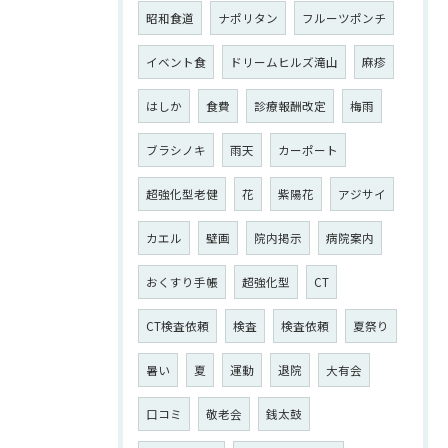
昭和食道
ナポリタン
フルーツポンチ
イベント食
ドリームヒルズ滝山
麻疹
はしか
食費
診療報酬改定
梅雨
ブラシノキ
雨天
カーポート
超強化型老健
花
紫陽花
アジサイ
カエル
壁画
院内掲示
病院案内
おくすり手帳
超強化型
CT
CT検査依頼
検査
検査依頼
夏祭り
暑い
夏
運動
退院
大有会
口コミ
敬老会
銭太鼓