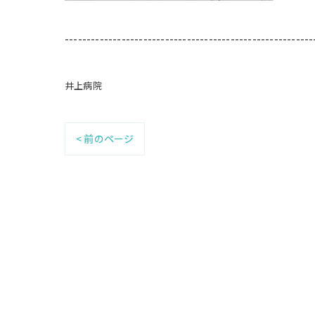
---------------------------------------------------------
井上病院
< 前のページ