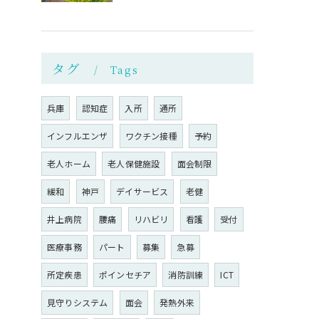
タグ
Tags
兵庫
認知症
入所
通所
インフルエンザ
ワクチン接種
予約
老人ホーム
老人保健施設
面会制限
緩和
神戸
デイサービス
老健
井上病院
腰痛
リハビリ
看護
受付
医療事務
パート
募集
急募
所定疾患
ポインセチア
消防訓練
ICT
見守りシステム
面会
発熱外来