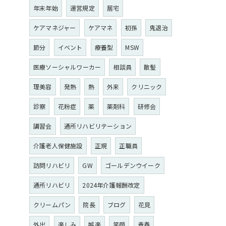
年末年始
運営規定
居宅
ケアマネジャー
ケアマネ
初孫
鬼退治
節分
イベント
療養型
MSW
医療ソーシャルワーカー
相談員
散髪
理美容
発熱
熱
外来
クリニック
診察
花粉症
薬
薬剤科
研修会
講習会
通所リハビリテーション
介護老人保健施設
正規
正職員
訪問リハビリ
GW
ゴールデンウイーク
通所リハビリ
2024年介護報酬改定
クリームパン
院長
ブログ
花見
外出
楽しみ
娯楽
笑顔
青春