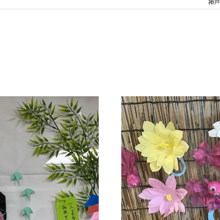
神戸
運営規定
施設入所サービス
（予防短期）短期入所療養介護
重要事項説明書
通所リハビリ
居宅介護支援事業所